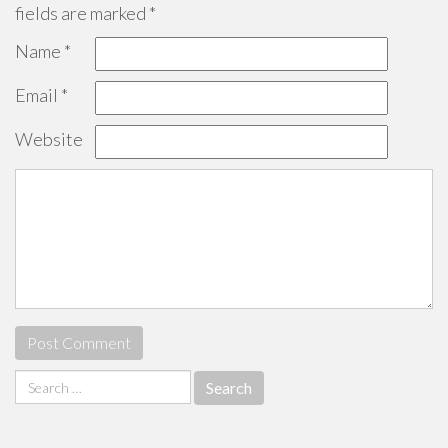
fields are marked
*
Name
*
Email
*
Website
Search
for: