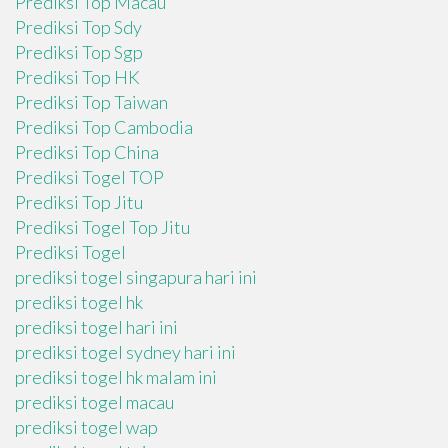
Prediksi Top Macau
Prediksi Top Sdy
Prediksi Top Sgp
Prediksi Top HK
Prediksi Top Taiwan
Prediksi Top Cambodia
Prediksi Top China
Prediksi Togel TOP
Prediksi Top Jitu
Prediksi Togel Top Jitu
Prediksi Togel
prediksi togel singapura hari ini
prediksi togel hk
prediksi togel hari ini
prediksi togel sydney hari ini
prediksi togel hk malam ini
prediksi togel macau
prediksi togel wap