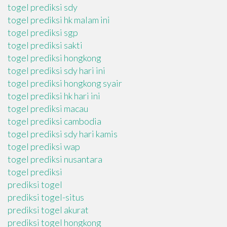
togel prediksi sdy
togel prediksi hk malam ini
togel prediksi sgp
togel prediksi sakti
togel prediksi hongkong
togel prediksi sdy hari ini
togel prediksi hongkong syair
togel prediksi hk hari ini
togel prediksi macau
togel prediksi cambodia
togel prediksi sdy hari kamis
togel prediksi wap
togel prediksi nusantara
togel prediksi
prediksi togel
prediksi togel-situs
prediksi togel akurat
prediksi togel hongkong