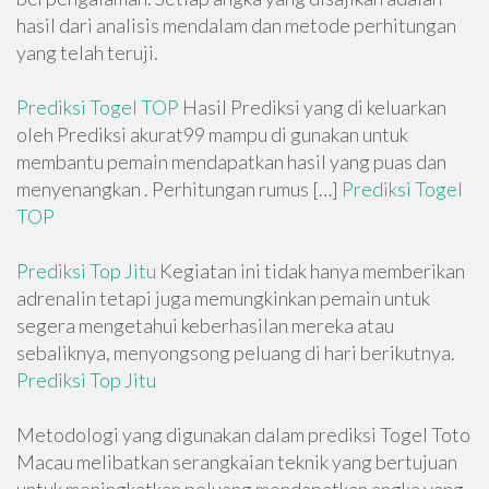
hasil dari analisis mendalam dan metode perhitungan
yang telah teruji.
Prediksi Togel TOP
Hasil Prediksi yang di keluarkan
oleh Prediksi akurat99 mampu di gunakan untuk
membantu pemain mendapatkan hasil yang puas dan
menyenangkan . Perhitungan rumus […]
Prediksi Togel
TOP
Prediksi Top Jitu
Kegiatan ini tidak hanya memberikan
adrenalin tetapi juga memungkinkan pemain untuk
segera mengetahui keberhasilan mereka atau
sebaliknya, menyongsong peluang di hari berikutnya.
Prediksi Top Jitu
Metodologi yang digunakan dalam prediksi Togel Toto
Macau melibatkan serangkaian teknik yang bertujuan