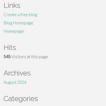
Links
Create a free blog
Blog Homepage
Homepage
Hits
545
Visitors at this page
Archives
August 2026
Categories