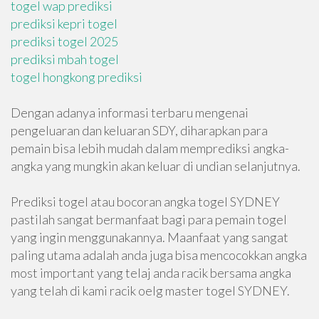
togel wap prediksi
prediksi kepri togel
prediksi togel 2025
prediksi mbah togel
togel hongkong prediksi
Dengan adanya informasi terbaru mengenai
pengeluaran dan keluaran SDY, diharapkan para
pemain bisa lebih mudah dalam memprediksi angka-
angka yang mungkin akan keluar di undian selanjutnya.
Prediksi togel atau bocoran angka togel SYDNEY
pastilah sangat bermanfaat bagi para pemain togel
yang ingin menggunakannya. Maanfaat yang sangat
paling utama adalah anda juga bisa mencocokkan angka
most important yang telaj anda racik bersama angka
yang telah di kami racik oelg master togel SYDNEY.